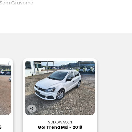
Sem Gravame
Co
m
VOLKSWAGEN
pa
6
Gol Trend Msi - 2018
rtil