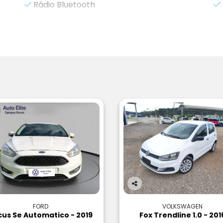
Rádio Bluetooth
Co
m
FORD
VOLKSWAGEN
pa
cus Se Automatico - 2019
Fox Trendline 1.0 - 201
rtil