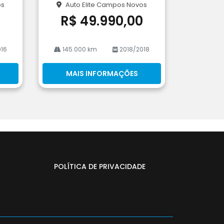
os
Auto Elite Campos Novos
he
R$ 49.990,00
16
145.000 km
2018/2018
MAIS INFORMAÇÕES
POLÍTICA DE PRIVACIDADE