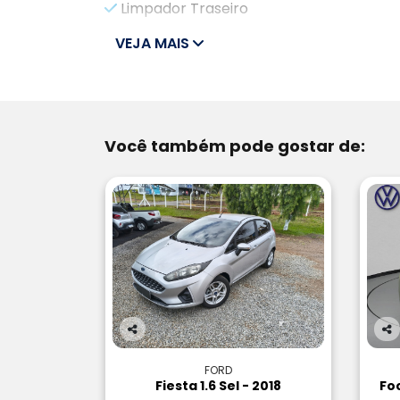
Limpador Traseiro
VEJA MAIS
Você também pode gostar de:
Co
Co
m
m
FORD
pa
pa
Fiesta 1.6 Sel - 2018
Fo
rtil
rtil