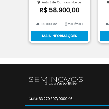
Auto Elite Campos Novos
he
he
R$ 58.900,00
105.000 km
2018/2018
MAIS INFORMAÇÕES
CNPJ: 83.270.397/0009-16