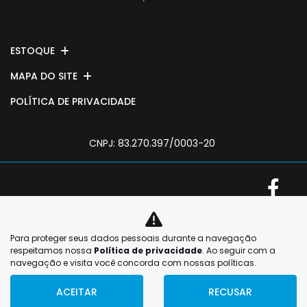
ESTOQUE
MAPA DO SITE
POLÍTICA DE PRIVACIDADE
CNPJ: 83.270.397/0003-20
No trânsito, enxergar
Para proteger seus dados pessoais durante a navegação
No trânsito, enxergar
o outro salva vidas.
respeitamos nossa
Política de privacidade
. Ao seguir com a
o outro salva vidas.
navegação e visita você concorda com nossas políticas.
ACEITAR
RECUSAR
Desenvolvido pela DEALERSPACE ® Direitos Reservados.