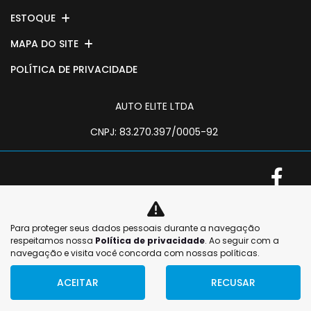
ESTOQUE
MAPA DO SITE
POLÍTICA DE PRIVACIDADE
AUTO ELITE LTDA
CNPJ: 83.270.397/0005-92
No trânsito, enxergar
Para proteger seus dados pessoais durante a navegação
No trânsito, enxergar
o outro salva vidas.
respeitamos nossa
Política de privacidade
. Ao seguir com a
o outro salva vidas.
navegação e visita você concorda com nossas políticas.
ACEITAR
RECUSAR
Desenvolvido pela DEALERSPACE ® Direitos Reservados.