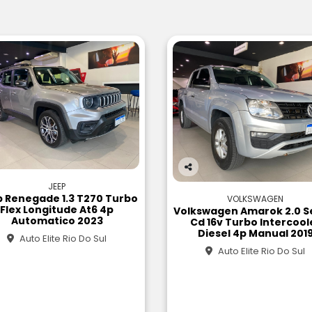
Co
JEEP
m
 Renegade 1.3 T270 Turbo
VOLKSWAGEN
pa
Flex Longitude At6 4p
Volkswagen Amarok 2.0 S
rtil
Automatico 2023
Cd 16v Turbo Intercool
he
Diesel 4p Manual 201
Auto Elite Rio Do Sul
Auto Elite Rio Do Sul