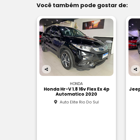
Você também pode gostar de:
Co
Co
m
m
HONDA
pa
pa
Honda Hr-V 1.8 16v Flex Ex 4p
Jeep
rtil
rtil
Automatico 2020
he
he
Auto Elite Rio Do Sul