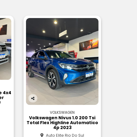
e 4x4
er
9
Co
m
VOLKSWAGEN
pa
Volkswagen Nivus 1.0 200 Tsi
rtil
Total Flex Highline Automatico
he
4p 2023
Auto Elite Rio Do Sul