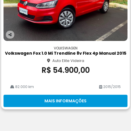
Co
m
VOLKSWAGEN
pa
Volkswagen Fox 1.0 Mi Trendline 8v Flex 4p Manual 2015
rtil
Auto Elite Videira
he
R$ 54.900,00
82.000 km
2015/2015
MAIS INFORMAÇÕES