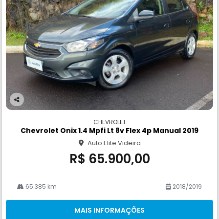
Co
m
CHEVROLET
pa
Chevrolet Onix 1.4 Mpfi Lt 8v Flex 4p Manual 2019
rtil
Auto Elite Videira
he
R$ 65.900,00
65.385 km
2018/2019
MAIS INFORMAÇÕES