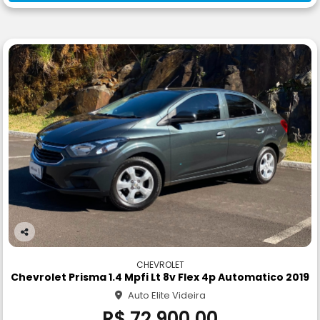
Co
m
CHEVROLET
pa
Chevrolet Prisma 1.4 Mpfi Lt 8v Flex 4p Automatico 2019
rtil
Auto Elite Videira
he
R$ 72.900,00