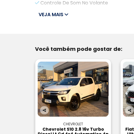
Controle De Som No Volante
VEJA MAIS
Você também pode gostar de:
Co
Co
m
m
CHEVROLET
pa
pa
Chevrolet S10 2.8 16v Turbo
Fia
rtil
rtil
Diesel Lt Cd 4x4 Automatico 4p
Ul