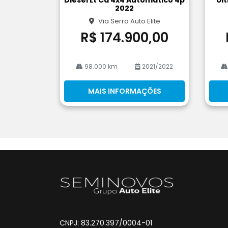
he
he
2022
Via Serra Auto Elite
R$ 174.900,00
98.000 km
2021/2022
MAIS INFORMAÇÕES
CNPJ: 83.270.397/0004-01