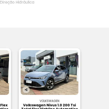
Direção Hidráulica
Co
m
VOLKSWAGEN
pa
 Flex
Volkswagen Nivus 1.0 200 Tsi
rtil
atico
Total Flex Highline Automatico