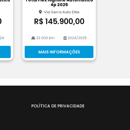
he
4p 2025
Via Serra Auto Elite
0
R$ 145.900,00
24
23.000 km
2024/2025
MAIS INFORMAÇÕES
POLÍTICA DE PRIVACIDADE