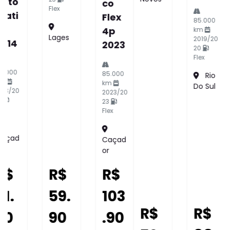
Mati
Line
Co 1.3
Auto
4p
Mati
85.000
km
2023
Co
2019/20
Flex
20
Flex
4p
57.000
km
Rio
2025
2023/20
Do Sul
23
Flex
9.500
km
2024/2
Curitib
025
Anos
Flex
Joinvill
E
R$
R$
R$
R$