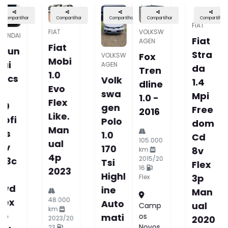
Compartilhar
Compartilhar
Compartilhar
Compartilhar
VOLKSW
VOLKSW
VOLKSW
FIAT
AGEN
AGEN
AGEN
Fiat
Volk
Volk
Fox
Stra
Swa
Swa
Tren
Da
Gen
Gen
Dline
1.4
Taos
Tigu
1.0 -
Mpi
1.4
An
2016
Free
250
2.0
Dom
Tsi
300
105.000
Cd
Total
Tsi
km
8v
Flex
Gaso
2015/20
16
Flex
Com
Lina
Flex
3p
Fortli
Allsp
Man
Ne
Ace
Camp
Ual
Auto
R-
Os
2020
Novos