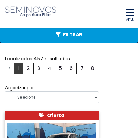
MENU
FILTRAR
Localizados 457 resultados
‹
1
2
3
4
5
6
7
8
...
39
›
Organizar por
Oferta