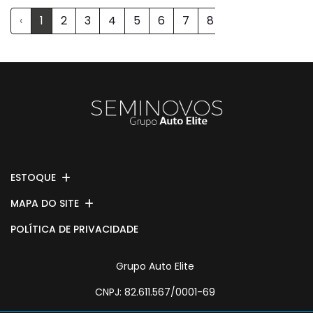
‹
1
2
3
4
5
6
7
8
...
39
›
ESTOQUE
MAPA DO SITE
POLÍTICA DE PRIVACIDADE
Grupo Auto Elite
CNPJ: 82.611.567/0001-69