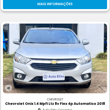
MAIS INFORMAÇÕES
Co
m
CHEVROLET
pa
Chevrolet Onix 1.4 Mpfi Ltz 8v Flex 4p Automatico 2018
rtil
Auto Elite Caçador