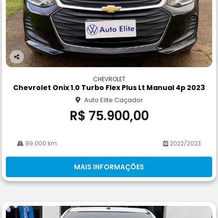
Co
m
CHEVROLET
pa
Chevrolet Onix 1.0 Turbo Flex Plus Lt Manual 4p 2023
rtil
Auto Elite Caçador
he
R$ 75.900,00
89.000 km
2022/2023
MAIS INFORMAÇÕES