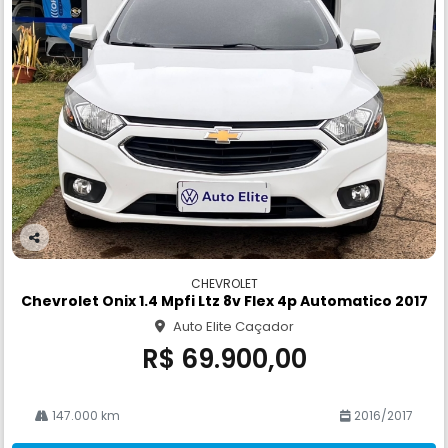
Co
m
CHEVROLET
pa
Chevrolet Onix 1.4 Mpfi Ltz 8v Flex 4p Automatico 2017
rtil
Auto Elite Caçador
he
R$ 69.900,00
147.000 km
2016/2017