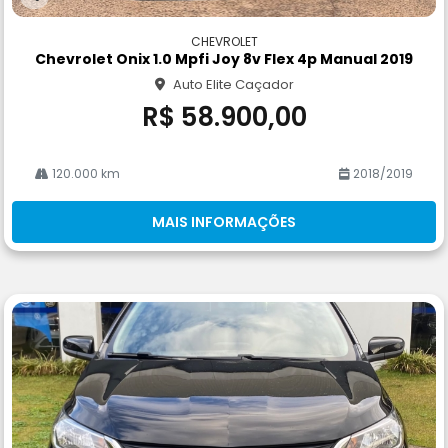
Co
m
CHEVROLET
pa
Chevrolet Onix 1.0 Mpfi Joy 8v Flex 4p Manual 2019
rtil
Auto Elite Caçador
he
R$ 58.900,00
120.000 km
2018/2019
MAIS INFORMAÇÕES