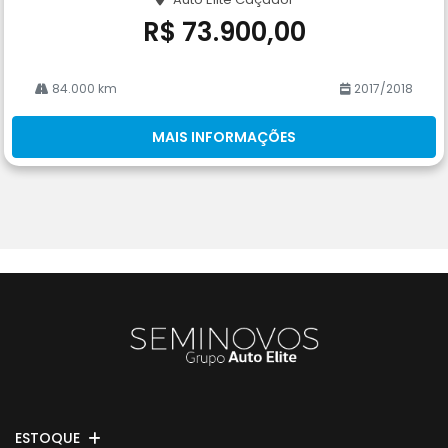
he
R$ 73.900,00
84.000 km
2017/2018
MAIS INFORMAÇÕES
ESTOQUE