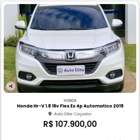
Co
m
HONDA
pa
Honda Hr-V 1.8 16v Flex Ex 4p Automatico 2019
rtil
Auto Elite Caçador
he
R$ 107.900,00