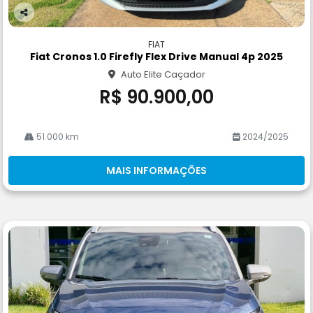
Co
m
FIAT
pa
Fiat Cronos 1.0 Firefly Flex Drive Manual 4p 2025
rtil
Auto Elite Caçador
he
R$ 90.900,00
51.000 km
2024/2025
MAIS INFORMAÇÕES