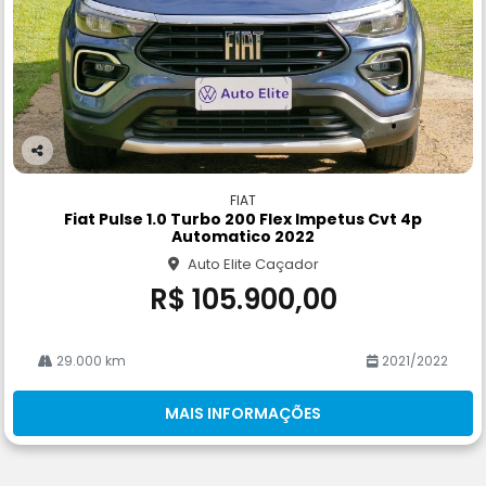
Co
m
FIAT
pa
Fiat Pulse 1.0 Turbo 200 Flex Impetus Cvt 4p
rtil
Automatico 2022
he
Auto Elite Caçador
R$ 105.900,00
29.000 km
2021/2022
MAIS INFORMAÇÕES