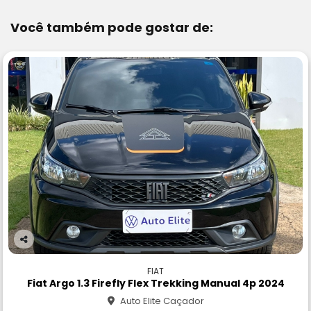
Você também pode gostar de:
Co
m
FIAT
pa
Fiat Argo 1.3 Firefly Flex Trekking Manual 4p 2024
rtil
Auto Elite Caçador
he