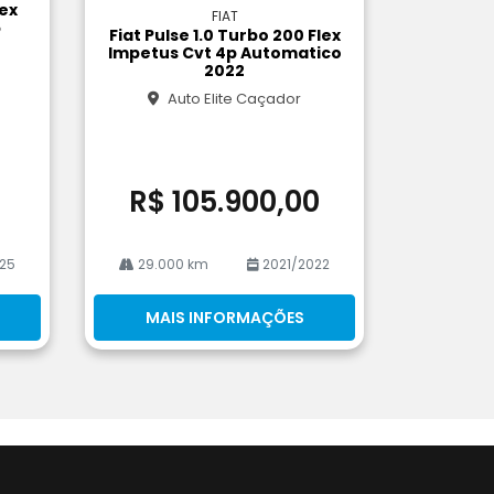
m
lex
FIAT
pa
5
Fiat Pulse 1.0 Turbo 200 Flex
rtil
Impetus Cvt 4p Automatico
he
2022
Auto Elite Caçador
0
R$ 105.900,00
25
29.000 km
2021/2022
MAIS INFORMAÇÕES