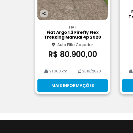
m
pa
rtil
T
Co
he
m
FIAT
pa
Fiat Argo 1.3 Firefly Flex
rtil
Trekking Manual 4p 2020
he
Auto Elite Caçador
R$ 80.900,00
91.000 km
2019/2020
MAIS INFORMAÇÕES