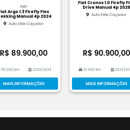
Fiat Cronos 1.0 Firefly F
rtil
FIAT
Drive Manual 4p 202
he
Fiat Argo 1.3 Firefly Flex
Auto Elite Caçador
rekking Manual 4p 2024
Auto Elite Caçador
R$ 89.900,00
R$ 90.900,0
115.000 km
2023/2024
51.000 km
2024/20
MAIS INFORMAÇÕES
MAIS INFORMAÇÕES