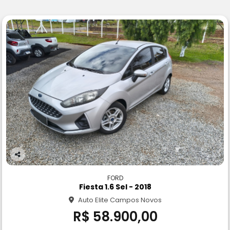
Co
m
FORD
pa
Fiesta 1.6 Sel - 2018
rtil
Auto Elite Campos Novos
he
R$ 58.900,00