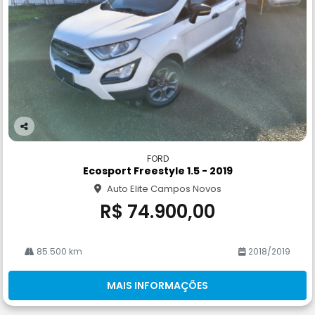
Co
m
FORD
pa
Ecosport Freestyle 1.5 - 2019
rtil
Auto Elite Campos Novos
he
R$ 74.900,00
85.500 km
2018/2019
MAIS INFORMAÇÕES