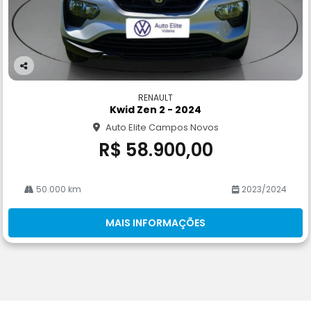
Co
m
RENAULT
pa
Kwid Zen 2 - 2024
rtil
Auto Elite Campos Novos
he
R$ 58.900,00
50.000 km
2023/2024
MAIS INFORMAÇÕES