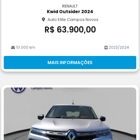
m
RENAULT
pa
Kwid Outsider 2024
rtil
Auto Elite Campos Novos
he
R$ 63.900,00
51.000 km
2023/2024
MAIS INFORMAÇÕES