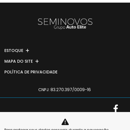
ESTOQUE
MAPA DO SITE
POLÍTICA DE PRIVACIDADE
CNPJ: 83.270.397/0009-16
No trânsito, enxergar
Para proteger seus dados pessoais durante a navegação