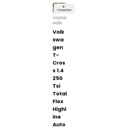
Compartilhar
VOLKSW
AGEN
Volk
Swa
Gen
Taos
1.4
250
Tsi
Total
Flex
Com
Fortli
Ne
Auto