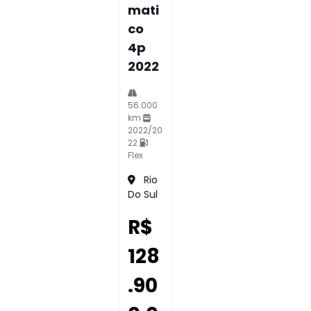
Mati
Co
4p
2023
53.000
km
2023/20
23
Flex
Joinvill
E
R$
135
.90