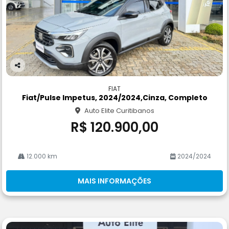
Co
m
FIAT
pa
Fiat/pulse Impetus, 2024/2024,cinza, Completo
rtil
Auto Elite Curitibanos
he
R$ 120.900,00
12.000 km
2024/2024
MAIS INFORMAÇÕES