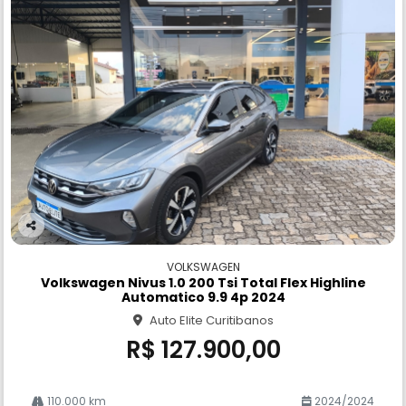
Co
m
VOLKSWAGEN
pa
Volkswagen Nivus 1.0 200 Tsi Total Flex Highline
rtil
Automatico 9.9 4p 2024
he
Auto Elite Curitibanos
R$ 127.900,00
110.000 km
2024/2024