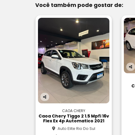
Você também pode gostar de:
Co
m
pa
C
rtil
he
Co
m
CAOA CHERY
pa
Caoa Chery Tiggo 2 1.5 Mpfi 16v
rtil
Flex Ex 4p Automatico 2021
he
Auto Elite Rio Do Sul