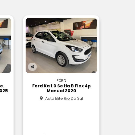
Co
m
FORD
pa
ke.
Ford Ka 1.0 Se Ha B Flex 4p
rtil
2025
Manual 2020
he
Auto Elite Rio Do Sul