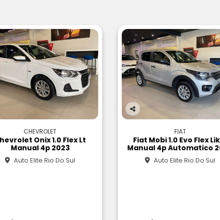
Co
m
CHEVROLET
FIAT
pa
hevrolet Onix 1.0 Flex Lt
Fiat Mobi 1.0 Evo Flex Li
rtil
Manual 4p 2023
Manual 4p Automatico 
he
Auto Elite Rio Do Sul
Auto Elite Rio Do Sul