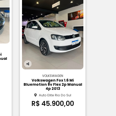
i
nual
Co
m
VOLKSWAGEN
pa
Volkswagen Fox 1.6 Mi
rtil
Bluemotion 8v Flex 2p Manual
he
4p 2013
Auto Elite Rio Do Sul
0
R$ 45.900,00