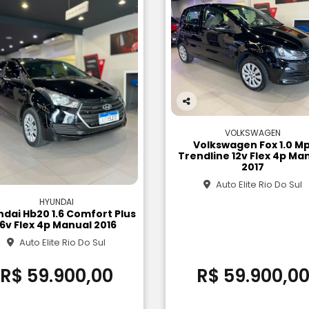
Co
m
VOLKSWAGEN
pa
Volkswagen Fox 1.0 Mp
rtil
Trendline 12v Flex 4p Ma
he
2017
Auto Elite Rio Do Sul
HYUNDAI
dai Hb20 1.6 Comfort Plus
16v Flex 4p Manual 2016
Auto Elite Rio Do Sul
R$ 59.900,00
R$ 59.900,0