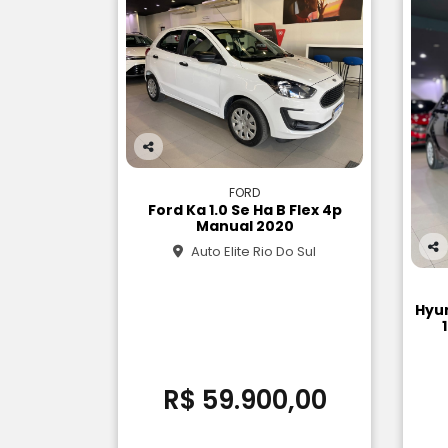
Co
m
FORD
pa
Ford Ka 1.0 Se Ha B Flex 4p
rtil
Manual 2020
he
Auto Elite Rio Do Sul
Co
m
pa
Hyun
rtil
he
R$ 59.900,00