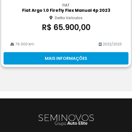
m
FIAT
pa
Fiat Argo 1.0 Firefly Flex Manual 4p 2023
rtil
Delta Veículos
he
R$ 65.900,00
76.000 km
2022/2023
MAIS INFORMAÇÕES