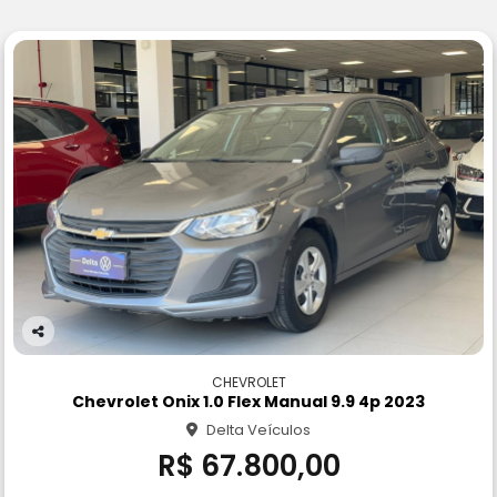
Co
m
CHEVROLET
pa
Chevrolet Onix 1.0 Flex Manual 9.9 4p 2023
rtil
Delta Veículos
he
R$ 67.800,00