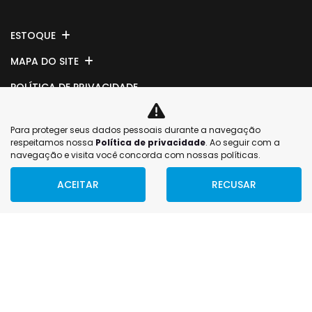
ESTOQUE
MAPA DO SITE
POLÍTICA DE PRIVACIDADE
DELTA VEICULOS LTDA
Para proteger seus dados pessoais durante a navegação
respeitamos nossa
Política de privacidade
. Ao seguir com a
CNPJ: 82.611.567/0001-69
navegação e visita você concorda com nossas políticas.
ACEITAR
RECUSAR
No trânsito, enxergar
No trânsito, enxergar
o outro salva vidas.
o outro salva vidas.
Desenvolvido pela DEALERSPACE ® Direitos Reservados.