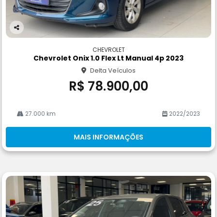
Co
m
CHEVROLET
pa
Chevrolet Onix 1.0 Flex Lt Manual 4p 2023
rtil
Delta Veículos
he
R$ 78.900,00
27.000 km
2022/2023
MAIS INFORMAÇÕES