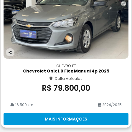
Co
m
CHEVROLET
pa
Chevrolet Onix 1.0 Flex Manual 4p 2025
rtil
Delta Veículos
he
R$ 79.800,00
16.500 km
2024/2025
MAIS INFORMAÇÕES