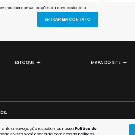
em receber comunicações da concessionária.
ENTRAR EM CONTATO
ESTOQUE
MAPA DO SITE
as.
durante a navegação respeitamos nossa
Política de
ação e visita você concorda com nossas políticas.