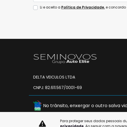
Li e aceito a
Política de Privacidade.
e concordo 
DELTA VEICULOS LTDA
CNPJ: 82.611.567/0001-69
No trânsito, enxergar o outro salva vid
Para proteger seus dados pessoais 
privacidade
. Ao seguir com a naveg