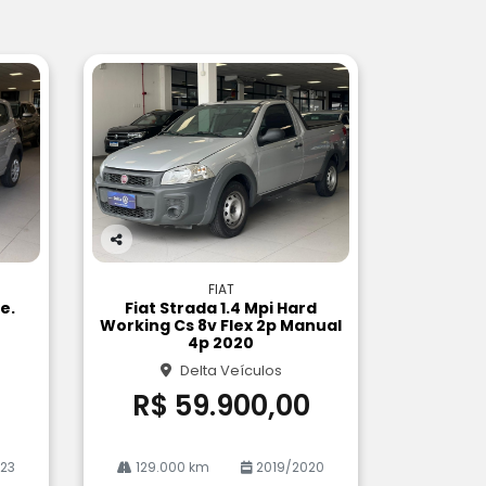
Co
m
FIAT
pa
ke.
Fiat Strada 1.4 Mpi Hard
rtil
Working Cs 8v Flex 2p Manual
he
4p 2020
Delta Veículos
0
R$ 59.900,00
23
129.000 km
2019/2020