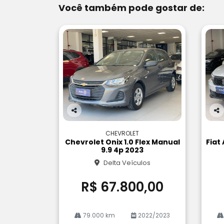
Você também pode gostar de:
Co
Co
m
m
CHEVROLET
pa
pa
Chevrolet Onix 1.0 Flex Manual
Fiat 
rtil
rtil
9.9 4p 2023
he
he
Delta Veículos
R$ 67.800,00
79.000 km
2022/2023