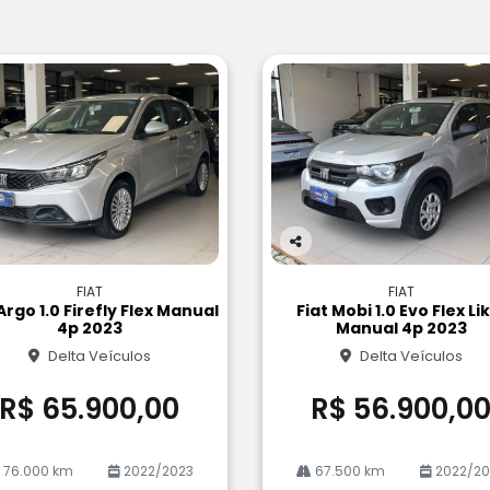
Co
m
FIAT
FIAT
pa
Argo 1.0 Firefly Flex Manual
Fiat Mobi 1.0 Evo Flex Li
rtil
4p 2023
Manual 4p 2023
he
Delta Veículos
Delta Veículos
R$ 65.900,00
R$ 56.900,0
76.000 km
2022/2023
67.500 km
2022/20