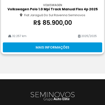
m
VOLKSWAGEN
pa
Volkswagen Polo 1.0 Mpi Track Manual Flex 4p 2025
rtil
Fiat Jaraguá Do Sul Ravenna Seminovos
he
R$ 85.900,00
32.257 km
2025/2025
MAIS INFORMAÇÕES