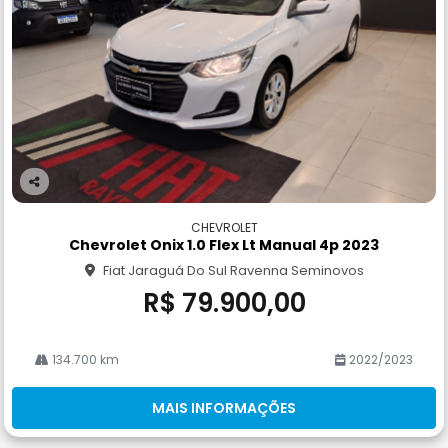
Co
m
CHEVROLET
pa
Chevrolet Onix 1.0 Flex Lt Manual 4p 2023
rtil
Fiat Jaraguá Do Sul Ravenna Seminovos
he
R$ 79.900,00
134.700 km
2022/2023
MAIS INFORMAÇÕES