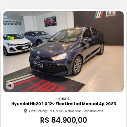
Co
m
HYUNDAI
pa
Hyundai Hb20 1.0 12v Flex Limited Manual 4p 2023
rtil
Fiat Jaraguá Do Sul Ravenna Seminovos
he
R$ 84.900,00