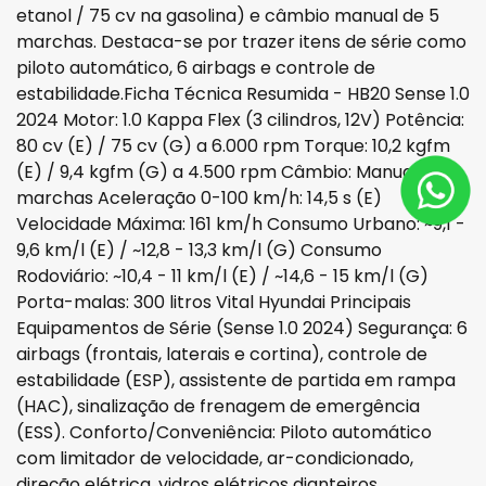
etanol / 75 cv na gasolina) e câmbio manual de 5
marchas. Destaca-se por trazer itens de série como
piloto automático, 6 airbags e controle de
estabilidade.Ficha Técnica Resumida - HB20 Sense 1.0
2024 Motor: 1.0 Kappa Flex (3 cilindros, 12V) Potência:
80 cv (E) / 75 cv (G) a 6.000 rpm Torque: 10,2 kgfm
(E) / 9,4 kgfm (G) a 4.500 rpm Câmbio: Manual de 5
marchas Aceleração 0-100 km/h: 14,5 s (E)
Velocidade Máxima: 161 km/h Consumo Urbano: ~9,1 -
9,6 km/l (E) / ~12,8 - 13,3 km/l (G) Consumo
Rodoviário: ~10,4 - 11 km/l (E) / ~14,6 - 15 km/l (G)
Porta-malas: 300 litros Vital Hyundai Principais
Equipamentos de Série (Sense 1.0 2024) Segurança: 6
airbags (frontais, laterais e cortina), controle de
estabilidade (ESP), assistente de partida em rampa
(HAC), sinalização de frenagem de emergência
(ESS). Conforto/Conveniência: Piloto automático
com limitador de velocidade, ar-condicionado,
direção elétrica, vidros elétricos dianteiros,