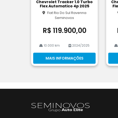
Chevrolet Tracker 1.0 Turbo
Che
rtil
rtil
Flex Automatico 4p 2025
Fl
he
he
Fiat Rio Do Sul Ravenna
Seminovos
R$ 119.900,00
10.000 km
2024/2025
MAIS INFORMAÇÕES