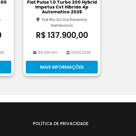
200
Fiat Pulse 1.0 Turbo 200 Hybrid
rtil
Impetus Cvt Hibrido 4p
he
Automatico 2026
a
Fiat Rio Do Sul Ravenna
Seminovos
0
R$ 137.900,00
25
49.000 km
2025/2026
MAIS INFORMAÇÕES
POLÍTICA DE PRIVACIDADE