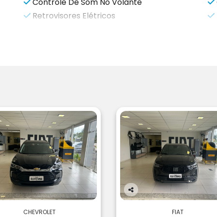
Controle De Som No Volante
Retrovisores Elétricos
Co
m
CHEVROLET
FIAT
pa