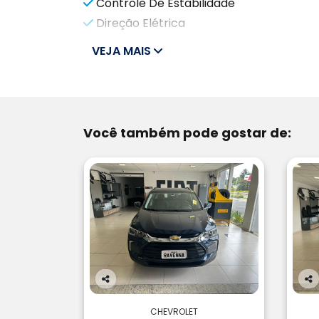
Controle De Estabilidade
Direção Elétrica
VEJA MAIS
Você também pode gostar de:
Co
Co
m
m
CHEVROLET
pa
pa