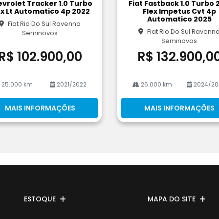
vrolet Tracker 1.0 Turbo
Fiat Fastback 1.0 Turbo 
rtil
ex Lt Automatico 4p 2022
Flex Impetus Cvt 4p
he
Automatico 2025
Fiat Rio Do Sul Ravenna
Fiat Rio Do Sul Ravenn
Seminovos
Seminovos
R$ 102.900,00
R$ 132.900,0
25.000 km
2021/2022
26.000 km
2024/20
MAIS INFORMAÇÕES
MAIS INFORMAÇÕES
ESTOQUE
MAPA DO SITE