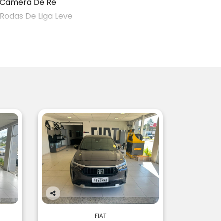
Câmera De Ré
Rodas De Liga Leve
Co
m
FIAT
pa