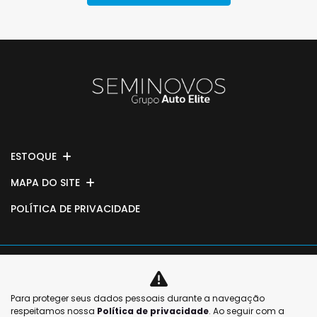
ESTOQUE
MAPA DO SITE
POLÍTICA DE PRIVACIDADE
No trânsito, enxergar o
Para proteger seus dados pessoais durante a navegação
No trânsito, enxergar o
outro salva vidas.
respeitamos nossa
Política de privacidade
. Ao seguir com a