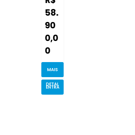
38.715
km
2024/2
025
Flex
Jaragu
Á Do
Sul
DE R$
138.90
0,00
R$
128
.90