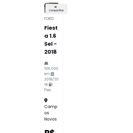
OFERTA
Compartilhar
CHEVRO
LET
Chev
Rolet
Spin
1.8
Pre
Mier
8v
Flex
4p
Auto
Mati
Co
2025