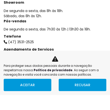
Showroom
De segunda a sexta, das 8h às 18h.
Sábado, das 8h às 12h.
Pós-vendas
De segunda a sexta, das 7h30 às 12h | 13h30 às 18h.
Telefone
(47) 3531-2525
Agendamento de Serviços
(47) 3531-2582
Agendamento de Serviços
Para proteger seus dados pessoais durante a navegação
(47) 98864-6606
respeitamos nossa
Política de privacidade
. Ao seguir com a
navegação e visita você concorda com nossas políticas.
Vendas
(47) 3531-2525
ACEITAR
RECUSAR
FILTRAR