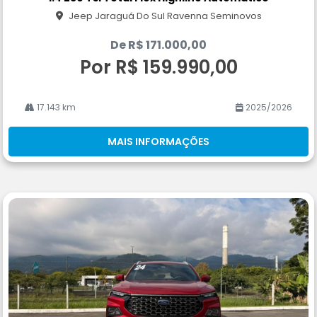
rtil
Jeep Jaraguá Do Sul Ravenna Seminovos
he
De R$ 171.000,00
Por R$ 159.990,00
17.143 km
2025/2026
MAIS INFORMAÇÕES