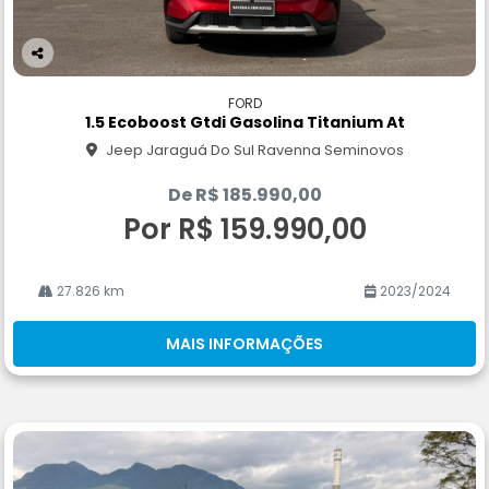
Co
m
FORD
pa
1.5 Ecoboost Gtdi Gasolina Titanium At
rtil
Jeep Jaraguá Do Sul Ravenna Seminovos
he
De R$ 185.990,00
Por R$ 159.990,00
27.826 km
2023/2024
MAIS INFORMAÇÕES