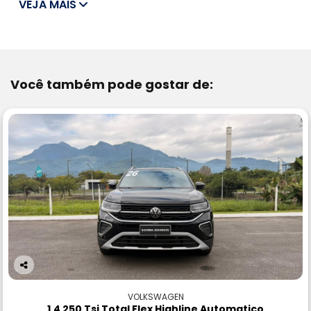
VEJA MAIS
Você também pode gostar de:
Co
m
VOLKSWAGEN
pa
1.4 250 Tsi Total Flex Highline Automatico