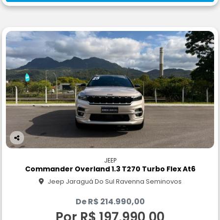
Co
m
JEEP
pa
Commander Overland 1.3 T270 Turbo Flex At6
rtil
Jeep Jaraguá Do Sul Ravenna Seminovos
he
De R$ 214.990,00
Por R$ 197.990,00