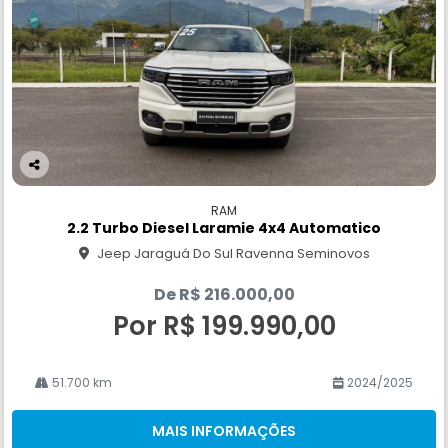
Co
m
RAM
pa
2.2 Turbo Diesel Laramie 4x4 Automatico
rtil
Jeep Jaraguá Do Sul Ravenna Seminovos
he
De R$ 216.000,00
Por R$ 199.990,00
51.700 km
2024/2025
MAIS INFORMAÇÕES