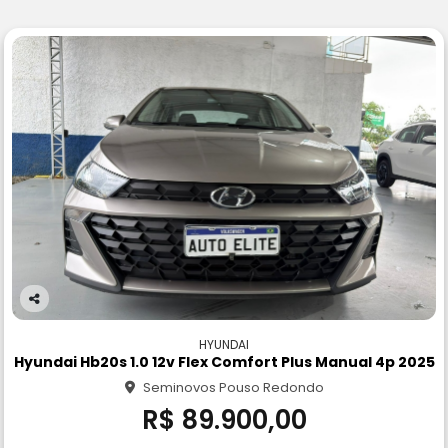
Co
m
HYUNDAI
pa
Hyundai Hb20s 1.0 12v Flex Comfort Plus Manual 4p 2025
rtil
Seminovos Pouso Redondo
he
R$ 89.900,00