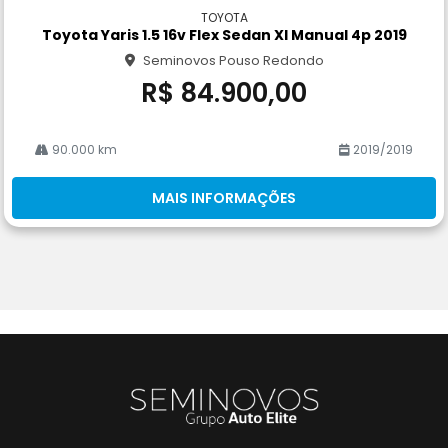
m
TOYOTA
pa
Toyota Yaris 1.5 16v Flex Sedan Xl Manual 4p 2019
rtil
Seminovos Pouso Redondo
he
R$ 84.900,00
90.000 km
2019/2019
MAIS INFORMAÇÕES