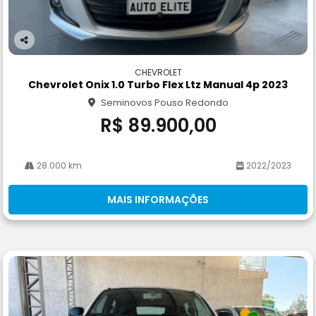
Co
m
CHEVROLET
pa
Chevrolet Onix 1.0 Turbo Flex Ltz Manual 4p 2023
rtil
Seminovos Pouso Redondo
he
R$ 89.900,00
28.000 km
2022/2023
MAIS INFORMAÇÕES