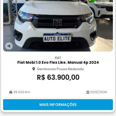
Co
m
FIAT
pa
Fiat Mobi 1.0 Evo Flex Like. Manual 4p 2024
rtil
Seminovos Pouso Redondo
he
R$ 63.900,00
39.000 km
2023/2024
MAIS INFORMAÇÕES