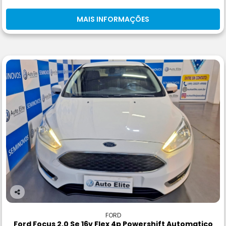
MAIS INFORMAÇÕES
Co
m
FORD
pa
Ford Focus 2.0 Se 16v Flex 4p Powershift Automatico