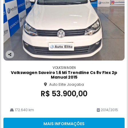
Co
m
VOLKSWAGEN
pa
Volkswagen Saveiro 1.6 Mi Trendline Cs 8v Flex 2p
rtil
Manual 2015
he
Auto Elite Joaçaba
R$ 53.900,00
172.640 km
2014/2015
MAIS INFORMAÇÕES