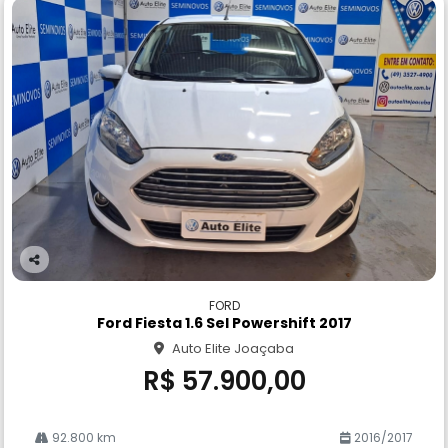
Co
m
FORD
pa
Ford Fiesta 1.6 Sel Powershift 2017
rtil
Auto Elite Joaçaba
he
R$ 57.900,00
92.800 km
2016/2017