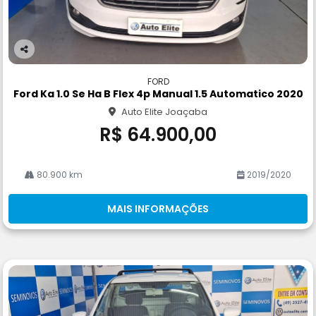
Co
m
FORD
pa
Ford Ka 1.0 Se Ha B Flex 4p Manual 1.5 Automatico 2020
rtil
Auto Elite Joaçaba
he
R$ 64.900,00
80.900 km
2019/2020
MAIS INFORMAÇÕES