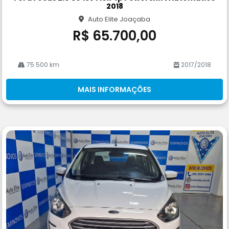
rtil
2018
he
Auto Elite Joaçaba
R$ 65.700,00
75.500 km
2017/2018
MAIS INFORMAÇÕES