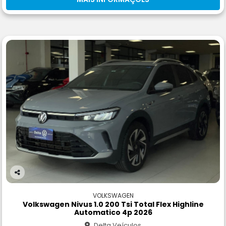
Co
m
VOLKSWAGEN
pa
Volkswagen Nivus 1.0 200 Tsi Total Flex Highline
rtil
Automatico 4p 2026
he
Delta Veículos