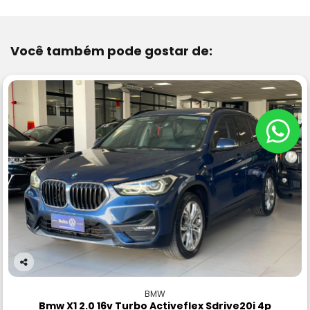
Você também pode gostar de:
Co
m
BMW
pa
Bmw X1 2.0 16v Turbo Activeflex Sdrive20i 4p