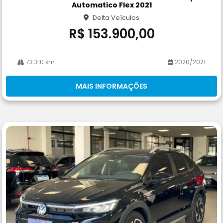
rtil
Automatico Flex 2021
he
Delta Veículos
R$ 153.900,00
73.310 km
2020/2021
MAIS INFORMAÇÕES