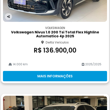
Co
m
VOLKSWAGEN
pa
Volkswagen Nivus 1.0 200 Tsi Total Flex Highline
rtil
Automatico 4p 2025
he
Delta Veículos
R$ 136.900,00
14.000 km
2025/2025
MAIS INFORMAÇÕES