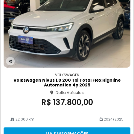
Co
m
VOLKSWAGEN
pa
Volkswagen Nivus 1.0 200 Tsi Total Flex Highline
rtil
Automatico 4p 2025
he
Delta Veículos
R$ 137.800,00
22.000 km
2024/2025
MAIS INFORMAÇÕES