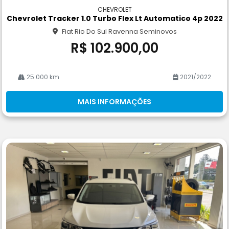
m
CHEVROLET
pa
Chevrolet Tracker 1.0 Turbo Flex Lt Automatico 4p 2022
rtil
Fiat Rio Do Sul Ravenna Seminovos
he
R$ 102.900,00
25.000 km
2021/2022
MAIS INFORMAÇÕES