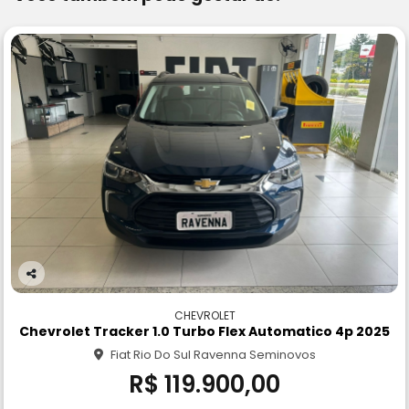
Co
m
CHEVROLET
pa
Chevrolet Tracker 1.0 Turbo Flex Automatico 4p 2025
rtil
Fiat Rio Do Sul Ravenna Seminovos
he
R$ 119.900,00