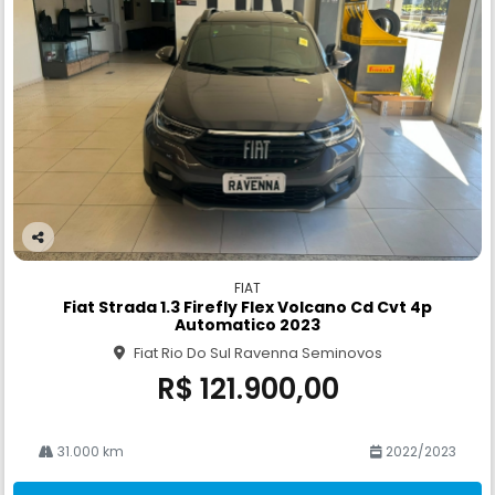
Co
m
FIAT
pa
Fiat Strada 1.3 Firefly Flex Volcano Cd Cvt 4p
rtil
Automatico 2023
he
Fiat Rio Do Sul Ravenna Seminovos
R$ 121.900,00
31.000 km
2022/2023