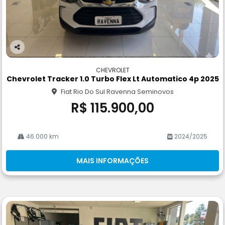
Co
m
CHEVROLET
pa
Chevrolet Tracker 1.0 Turbo Flex Lt Automatico 4p 2025
rtil
Fiat Rio Do Sul Ravenna Seminovos
he
R$ 115.900,00
46.000 km
2024/2025
MAIS INFORMAÇÕES