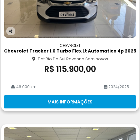
Co
m
CHEVROLET
pa
Chevrolet Tracker 1.0 Turbo Flex Lt Automatico 4p 2025
rtil
Fiat Rio Do Sul Ravenna Seminovos
he
R$ 115.900,00
46.000 km
2024/2025
MAIS INFORMAÇÕES