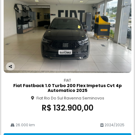
Co
m
FIAT
pa
Fiat Fastback 1.0 Turbo 200 Flex Impetus Cvt 4p
rtil
Automatico 2025
he
Fiat Rio Do Sul Ravenna Seminovos
R$ 132.900,00
26.000 km
2024/2025