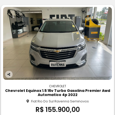
Co
m
CHEVROLET
pa
Chevrolet Equinox 1.5 16v Turbo Gasolina Premier Awd
rtil
Automatico 4p 2022
he
Fiat Rio Do Sul Ravenna Seminovos
R$ 155.900,00