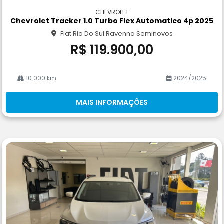
m
CHEVROLET
pa
Chevrolet Tracker 1.0 Turbo Flex Automatico 4p 2025
rtil
Fiat Rio Do Sul Ravenna Seminovos
he
R$ 119.900,00
10.000 km
2024/2025
MAIS INFORMAÇÕES