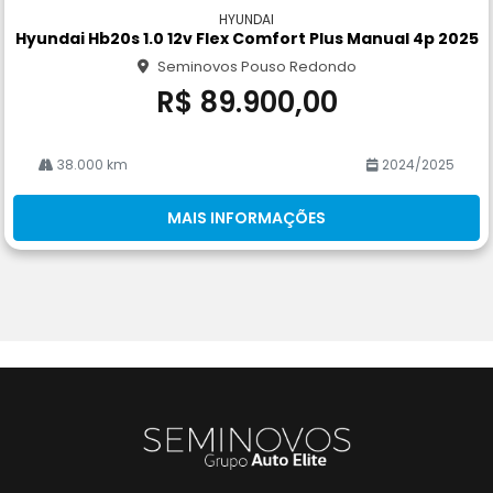
m
HYUNDAI
pa
Hyundai Hb20s 1.0 12v Flex Comfort Plus Manual 4p 2025
rtil
Seminovos Pouso Redondo
he
R$ 89.900,00
38.000 km
2024/2025
MAIS INFORMAÇÕES