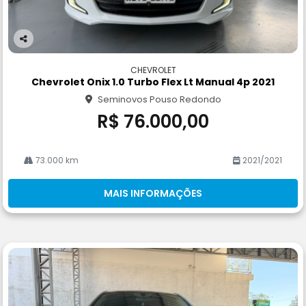
Co
m
CHEVROLET
pa
Chevrolet Onix 1.0 Turbo Flex Lt Manual 4p 2021
rtil
Seminovos Pouso Redondo
he
R$ 76.000,00
73.000 km
2021/2021
MAIS INFORMAÇÕES