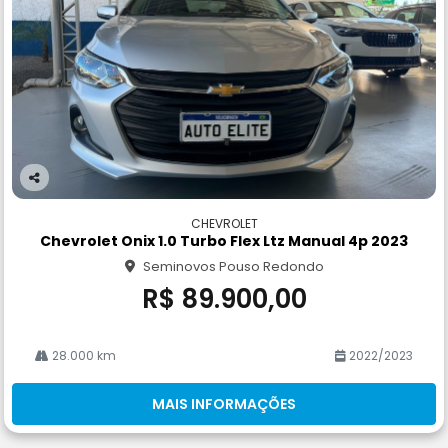
Co
m
CHEVROLET
pa
Chevrolet Onix 1.0 Turbo Flex Ltz Manual 4p 2023
rtil
Seminovos Pouso Redondo
he
R$ 89.900,00
28.000 km
2022/2023
MAIS INFORMAÇÕES