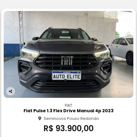
Co
m
FIAT
pa
Fiat Pulse 1.3 Flex Drive Manual 4p 2023
rtil
Seminovos Pouso Redondo
he
R$ 93.900,00