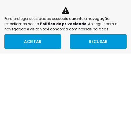
Li e aceito a
Política de Privacidade.
e concordo em receber
comunicações da concessionária.
Para proteger seus dados pessoais durante a navegação
ENTRAR EM CONTATO
respeitamos nossa
Política de privacidade
. Ao seguir com a
navegação e visita você concorda com nossas políticas.
ACEITAR
RECUSAR
FILTRAR
ESTOQUE
MAPA DO SITE
POLÍTICA DE PRIVACIDADE
CNPJ: 83.270.397/0012-11