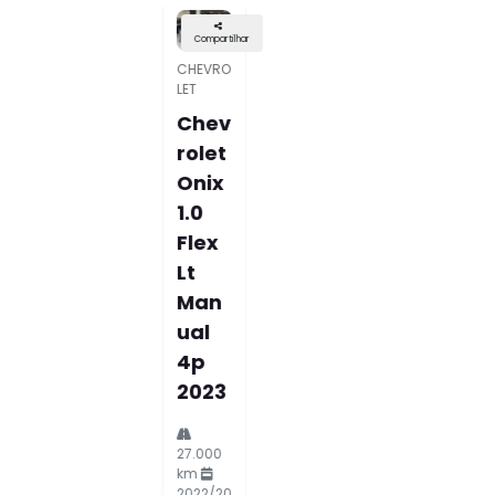
Compartilhar
TOYOTA
Toyo
Ta
Hilux
2.7 Sr
4x2
Cd
16v
Flex
4p
Auto
Mati
Co
3.0
2015