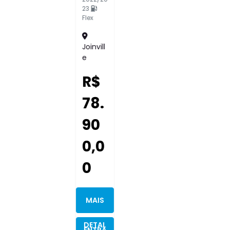
95.000
km
2015/20
15
Flex
Capinz
Al
R$
124
.90
0,0
0