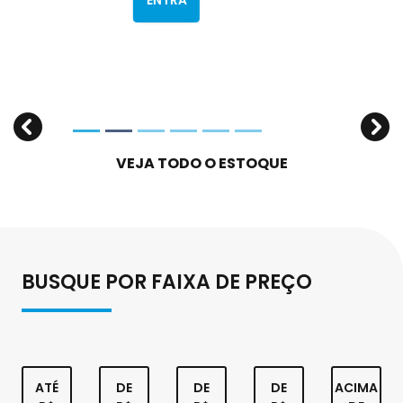
MAIS
DETAL
ENTRA
HES
R EM
templates.template-01.components.carousel.texts.
tem
DO
CONT
VEJA TODO O ESTOQUE
VEÍCU
ATO
LO
BUSQUE POR FAIXA DE PREÇO
ATÉ
DE
DE
DE
ACIMA