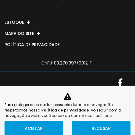
ESTOQUE
MAPA DO SITE
POLÍTICA DE PRIVACIDADE
CNPJ: 83.270.397/0012-11
No trânsito, enxergar
Para proteger seus dados pessoais durante a navegação
No trânsito, enxergar
o outro salva vidas.
respeitamos nossa
Política de privacidade
. Ao seguir com a
o outro salva vidas.
navegação e visita você concorda com nossas políticas.
ACEITAR
RECUSAR
Desenvolvido pela DEALERSPACE ® Direitos Reservados.