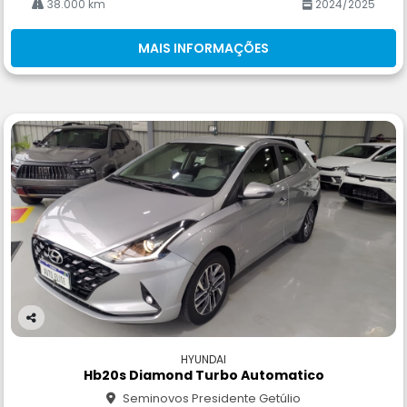
38.000 km
2024/2025
MAIS INFORMAÇÕES
Co
m
HYUNDAI
pa
Hb20s Diamond Turbo Automatico
rtil
Seminovos Presidente Getúlio
he