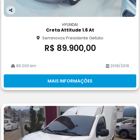
Co
m
HYUNDAI
pa
Creta Attitude 1.6 At
rtil
Seminovos Presidente Getúlio
he
R$ 89.900,00
83.000 km
2019/2019
MAIS INFORMAÇÕES