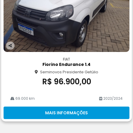
Co
m
FIAT
pa
Fiorino Endurance 1.4
rtil
Seminovos Presidente Getúlio
he
R$ 96.900,00
69.000 km
2023/2024
MAIS INFORMAÇÕES