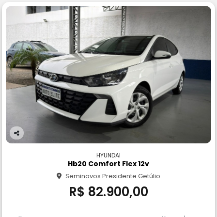
Co
m
HYUNDAI
pa
Hb20 Comfort Flex 12v
rtil
Seminovos Presidente Getúlio
he
R$ 82.900,00